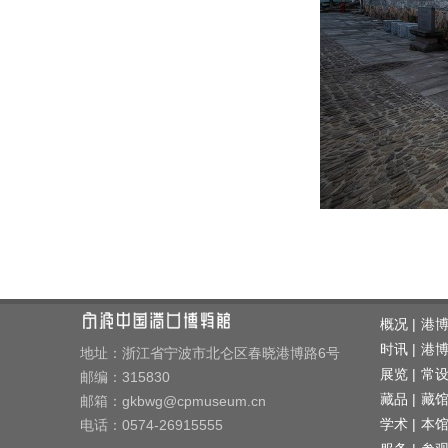
概况 |
港
时讯 |
港
地址：浙江省宁波市北仑区春晓港博路6号
展览 |
常
邮编：315830
藏品 |
藏
邮箱：gkbwg@cpmuseum.cn
学术 |
电话：0574-26915555
本