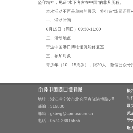
坚守精神，见证“水下考古在中国”的非凡历程。
本次活动不再是单向的展示，将打造“场景还原+
一、活动时间：
6月15日（周日）09:30-11:00
二、活动地点：
宁波中国港口博物馆沉船修复室
三、参加对象：
青少年（10—15周岁），限20人，微信公众号
概况
时讯
地址：浙江省宁波市北仑区春晓港博路6号
展览
邮编：315830
藏品
邮箱：gkbwg@cpmuseum.cn
学术
电话：0574-26915555
服务