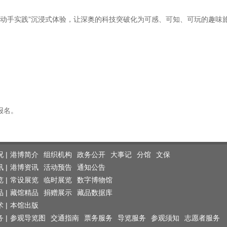
动手实践”沉浸式体验，让深奥的科技突破化为可感、可知、可玩的趣味
报名。
 |
港博简介
组织机构
政务公开
大事记
分馆
文保
 |
港博资讯
活动预告
通知公告
 |
常设展览
临时展览
数字博物馆
 |
藏馆精品
捐赠展示
藏品数据库
 |
本馆出版
 |
参观导览图
交通指南
票务服务
导览服务
参观须知
志愿者服务