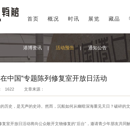
首页
概况
时讯
展览
藏品
港博资讯
活动预告
通知公告
|
|
古在中国”专题陈列修复室开放日活动
：
1622
文章来源：
历史，是无声的史诗。然而，沉船如何从幽暗深海重见天日？破碎的文
修复室开放日活动将向公众敞开文物修复的“后台”，邀请青少年朋友共同触