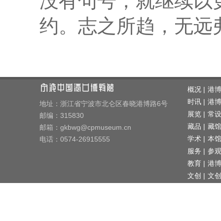
没有句号，就继续以
约。志之所趋，无远
概况 |
港
时讯 |
港
地址：浙江省宁波市北仑区春晓港博路6号
展览 |
常
邮编：315830
藏品 |
藏
邮箱：gkbwg@cpmuseum.cn
学术 |
电话：0574-26915555
本
服务 |
参
教育 |
港
文创 |
文